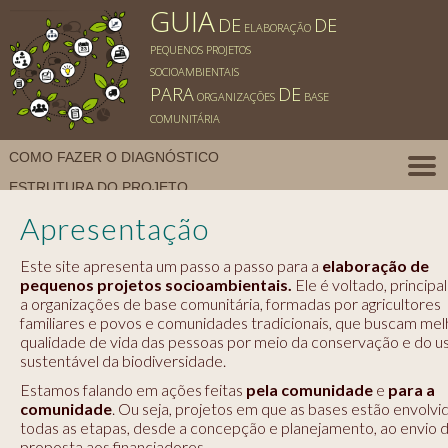
GUIA
DE
DE
ELABORAÇÃO
PEQUENOS PROJETOS
SOCIOAMBIENTAIS
PARA
DE
ORGANIZAÇÕES
BASE
COMUNITÁRIA
COMO FAZER O DIAGNÓSTICO
ESTRUTURA DO PROJETO
FONTES DE FINANCIAMENTO
O QUE É UM PROJETO
Apresentação
PARA INSPIRAR
POLÍTICA DE COOKIES
Este site apresenta um passo a passo para a
elaboração de
POLÍTICA DE PRIVACIDADE
pequenos projetos socioambientais.
Ele é voltado, princip
a organizações de base comunitária, formadas por agricultores
familiares e povos e comunidades tradicionais, que buscam mel
qualidade de vida das pessoas por meio da conservação e do u
sustentável da biodiversidade.
Estamos falando em ações feitas
pela comunidade
e
para a
comunidade
. Ou seja, projetos em que as bases estão envolv
todas as etapas, desde a concepção e planejamento, ao envio 
proposta aos financiadores.