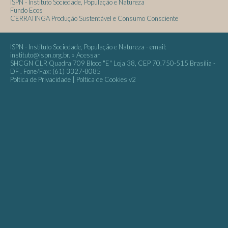
ISPN - Instituto Sociedade,
População e Natureza
Fundo Ecos
CERRATINGA
Produção Sustentável
e Consumo Consciente
ISPN - Instituto Sociedade, População e Natureza - email:
instituto@ispn.org.br
. »
Acessar
SHCGN CLR Quadra 709 Bloco "E" Loja 38, CEP 70.750-515 Brasília -
DF . Fone/Fax: (61) 3327-8085
Poltica de Privacidade
|
Poltica de Cookies
v2