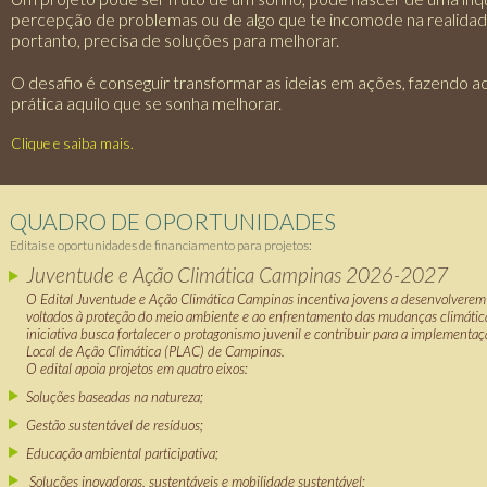
percepção de problemas ou de algo que te incomode na realidad
portanto, precisa de soluções para melhorar.
O desafio é conseguir transformar as ideias em ações, fazendo a
prática aquilo que se sonha melhorar.
Clique e saiba mais.
QUADRO DE OPORTUNIDADES
Editais e oportunidades de financiamento para projetos:
Juventude e Ação Climática Campinas 2026-2027
O Edital Juventude e Ação Climática Campinas incentiva jovens a desenvolverem 
voltados à proteção do meio ambiente e ao enfrentamento das mudanças climática
iniciativa busca fortalecer o protagonismo juvenil e contribuir para a implementa
Local de Ação Climática (PLAC) de Campinas.
O edital apoia projetos em quatro eixos:
Soluções baseadas na natureza;
Gestão sustentável de resíduos;
Educação ambiental participativa;
Soluções inovadoras, sustentáveis e mobilidade sustentável;