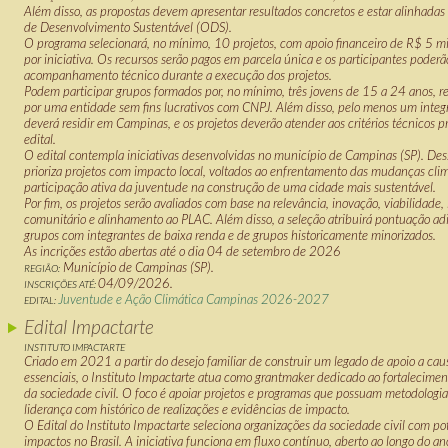
Além disso, as propostas devem apresentar resultados concretos e estar alinhadas
de Desenvolvimento Sustentável (ODS).
O programa selecionará, no mínimo, 10 projetos, com apoio financeiro de R$ 5 m
por iniciativa. Os recursos serão pagos em parcela única e os participantes poderã
acompanhamento técnico durante a execução dos projetos.
Podem participar grupos formados por, no mínimo, três jovens de 15 a 24 anos, r
por uma entidade sem fins lucrativos com CNPJ. Além disso, pelo menos um integ
deverá residir em Campinas, e os projetos deverão atender aos critérios técnicos p
edital.
O edital contempla iniciativas desenvolvidas no município de Campinas (SP). Des
prioriza projetos com impacto local, voltados ao enfrentamento das mudanças clim
participação ativa da juventude na construção de uma cidade mais sustentável.
Por fim, os projetos serão avaliados com base na relevância, inovação, viabilidade
comunitário e alinhamento ao PLAC. Além disso, a seleção atribuirá pontuação adi
grupos com integrantes de baixa renda e de grupos historicamente minorizados.
As incrições estão abertas até o dia 04 de setembro de 2026
Município de Campinas (SP).
REGIÃO:
04/09/2026.
INSCRIÇÕES ATÉ:
Juventude e Ação Climática Campinas 2026-2027
EDITAL:
Edital Impactarte
INSTITUTO IMPACTARTE
Criado em 2021 a partir do desejo familiar de construir um legado de apoio a caus
essenciais, o Instituto Impactarte atua como
grantmaker
dedicado ao fortaleciment
da sociedade civil. O foco é apoiar projetos e programas que possuam metodologia
liderança com histórico de realizações e evidências de impacto.
O Edital do Instituto Impactarte seleciona organizações da sociedade civil com po
impactos no Brasil. A iniciativa funciona em fluxo contínuo, aberto ao longo do 