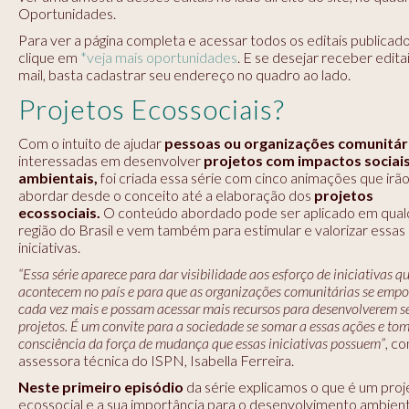
Oportunidades.
Para ver a página completa e acessar todos os editais publicado
clique em
*veja mais oportunidades
. E se desejar receber edita
mail, basta cadastrar seu endereço no quadro ao lado.
Projetos Ecossociais?
Com o intuito de ajudar
pessoas ou organizações comunitár
interessadas em desenvolver
projetos com impactos sociais
ambientais,
foi criada essa série com cinco animações que irã
abordar desde o conceito até a elaboração dos
projetos
ecossociais.
O conteúdo abordado pode ser aplicado em qual
região do Brasil e vem também para estimular e valorizar essas
iniciativas.
“Essa série aparece para dar visibilidade aos esforço de iniciativas qu
acontecem no país e para que as organizações comunitárias se emp
cada vez mais e possam acessar mais recursos para desenvolverem s
projetos. É um convite para a sociedade se somar a essas ações e to
consciência da força de mudança que essas iniciativas possuem”
, co
assessora técnica do ISPN, Isabella Ferreira.
Neste primeiro episódio
da série explicamos o que é um proj
ecossocial e a sua importância para o desenvolvimento ambient