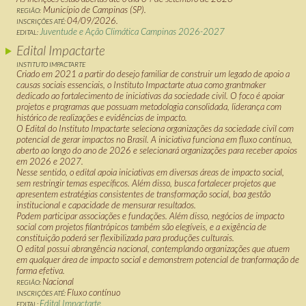
Município de Campinas (SP).
REGIÃO:
04/09/2026.
INSCRIÇÕES ATÉ:
Juventude e Ação Climática Campinas 2026-2027
EDITAL:
Edital Impactarte
INSTITUTO IMPACTARTE
Criado em 2021 a partir do desejo familiar de construir um legado de apoio a
causas sociais essenciais, o Instituto Impactarte atua como
grantmaker
dedicado ao fortalecimento de iniciativas da sociedade civil. O foco é apoiar
projetos e programas que possuam metodologia consolidada, liderança com
histórico de realizações e evidências de impacto.
O Edital do Instituto Impactarte seleciona organizações da sociedade civil com
potencial de gerar impactos no Brasil. A iniciativa funciona em fluxo contínuo,
aberto ao longo do ano de 2026 e selecionará organizações para receber apoios
em 2026 e 2027.
Nesse sentido, o edital apoia iniciativas em diversas áreas de impacto social,
sem restringir temas específicos. Além disso, busca fortalecer projetos que
apresentem estratégias consistentes de transformação social, boa gestão
institucional e capacidade de mensurar resultados.
Podem participar associações e fundações. Além disso, negócios de impacto
social com projetos filantrópicos também são elegíveis, e a exigência de
constituição poderá ser flexibilizada para produções culturais.
O edital possui abrangência nacional, contemplando organizações que atuem
em qualquer área de impacto social e demonstrem potencial de tranformação de
forma efetiva.
Nacional
REGIÃO:
Fluxo contínuo
INSCRIÇÕES ATÉ:
Edital Impactarte
EDITAL: