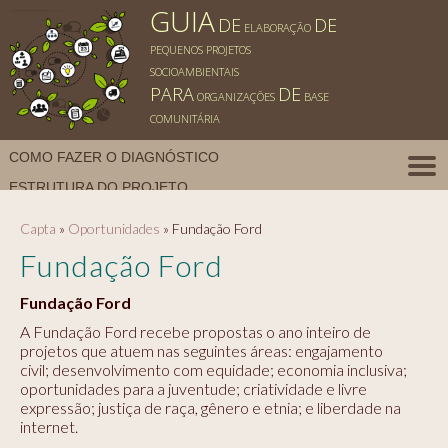
GUIA
DE
DE
ELABORAÇÃO
PEQUENOS PROJETOS
SOCIOAMBIENTAIS
PARA
DE
ORGANIZAÇÕES
BASE
COMUNITÁRIA
COMO FAZER O DIAGNÓSTICO
ESTRUTURA DO PROJETO
FONTES DE FINANCIAMENTO
O QUE É UM PROJETO
Capta
»
Oportunidades
»
Fundação Ford
PARA INSPIRAR
POLÍTICA DE COOKIES
Fundação Ford
POLÍTICA DE PRIVACIDADE
Fundação Ford
A Fundação Ford recebe propostas o ano inteiro de
projetos que atuem nas seguintes áreas: engajamento
civil; desenvolvimento com equidade; economia inclusiva;
oportunidades para a juventude; criatividade e livre
expressão; justiça de raça, gênero e etnia; e liberdade na
internet.