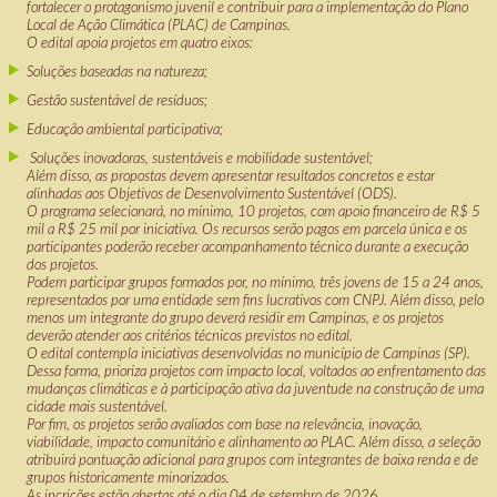
fortalecer o protagonismo juvenil e contribuir para a implementação do Plano
Local de Ação Climática (PLAC) de Campinas.
O edital apoia projetos em quatro eixos:
Soluções baseadas na natureza;
Gestão sustentável de resíduos;
Educação ambiental participativa;
Soluções inovadoras, sustentáveis e mobilidade sustentável;
Além disso, as propostas devem apresentar resultados concretos e estar
alinhadas aos Objetivos de Desenvolvimento Sustentável (ODS).
O programa selecionará, no mínimo, 10 projetos, com apoio financeiro de R$ 5
mil a R$ 25 mil por iniciativa. Os recursos serão pagos em parcela única e os
participantes poderão receber acompanhamento técnico durante a execução
dos projetos.
Podem participar grupos formados por, no mínimo, três jovens de 15 a 24 anos,
representados por uma entidade sem fins lucrativos com CNPJ. Além disso, pelo
menos um integrante do grupo deverá residir em Campinas, e os projetos
deverão atender aos critérios técnicos previstos no edital.
O edital contempla iniciativas desenvolvidas no município de Campinas (SP).
Dessa forma, prioriza projetos com impacto local, voltados ao enfrentamento das
mudanças climáticas e à participação ativa da juventude na construção de uma
cidade mais sustentável.
Por fim, os projetos serão avaliados com base na relevância, inovação,
viabilidade, impacto comunitário e alinhamento ao PLAC. Além disso, a seleção
atribuirá pontuação adicional para grupos com integrantes de baixa renda e de
grupos historicamente minorizados.
As incrições estão abertas até o dia 04 de setembro de 2026