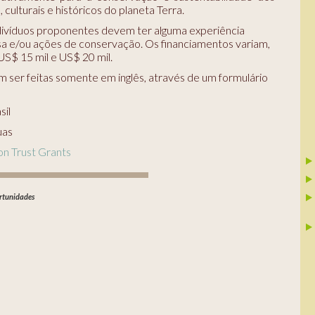
 culturais e históricos do planeta Terra.
divíduos proponentes devem ter alguma experiência
a e/ou ações de conservação. Os financiamentos variam,
US$ 15 mil e US$ 20 mil.
m ser feitas somente em inglês, através de um formulário
sil
uas
on Trust Grants
rtunidades