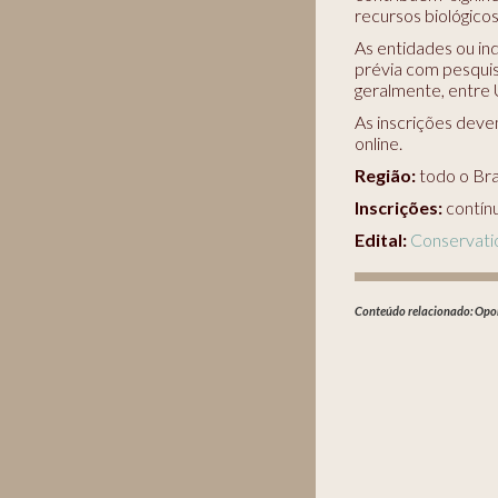
recursos biológicos,
As entidades ou in
prévia com pesquis
geralmente, entre 
As inscrições deve
online.
Região:
todo o Bra
Inscrições:
contín
Edital:
Conservati
Conteúdo relacionado:
Opo