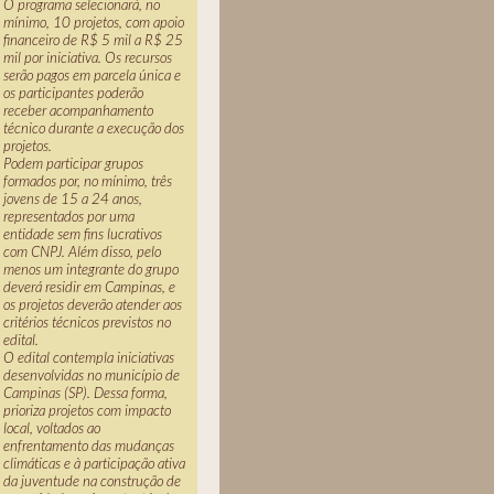
O programa selecionará, no
mínimo, 10 projetos, com apoio
financeiro de R$ 5 mil a R$ 25
mil por iniciativa. Os recursos
serão pagos em parcela única e
os participantes poderão
receber acompanhamento
técnico durante a execução dos
projetos.
Podem participar grupos
formados por, no mínimo, três
jovens de 15 a 24 anos,
representados por uma
entidade sem fins lucrativos
com CNPJ. Além disso, pelo
menos um integrante do grupo
deverá residir em Campinas, e
os projetos deverão atender aos
critérios técnicos previstos no
edital.
O edital contempla iniciativas
desenvolvidas no município de
Campinas (SP). Dessa forma,
prioriza projetos com impacto
local, voltados ao
enfrentamento das mudanças
climáticas e à participação ativa
da juventude na construção de