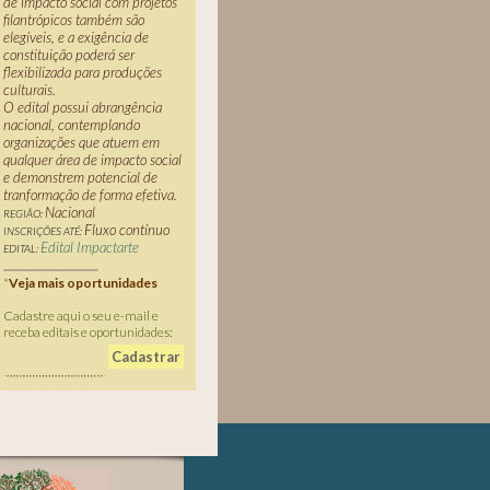
de impacto social com projetos
filantrópicos também são
elegíveis, e a exigência de
constituição poderá ser
flexibilizada para produções
culturais.
O edital possui abrangência
nacional, contemplando
organizações que atuem em
qualquer área de impacto social
e demonstrem potencial de
tranformação de forma efetiva.
Nacional
REGIÃO:
Fluxo contínuo
INSCRIÇÕES ATÉ:
Edital Impactarte
EDITAL:
*
Veja mais oportunidades
Cadastre aqui o seu e-mail e
receba editais e oportunidades: