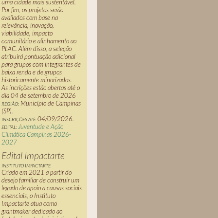
uma cidade mais sustentável.
Por fim, os projetos serão
avaliados com base na
relevância, inovação,
viabilidade, impacto
comunitário e alinhamento ao
PLAC. Além disso, a seleção
atribuirá pontuação adicional
para grupos com integrantes de
baixa renda e de grupos
historicamente minorizados.
As incrições estão abertas até o
dia 04 de setembro de 2026
Município de Campinas
REGIÃO:
(SP).
04/09/2026.
INSCRIÇÕES ATÉ:
Juventude e Ação
EDITAL:
Climática Campinas 2026-
2027
Edital Impactarte
INSTITUTO IMPACTARTE
Criado em 2021 a partir do
desejo familiar de construir um
legado de apoio a causas sociais
essenciais, o Instituto
Impactarte atua como
grantmaker
dedicado ao