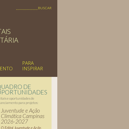
AIS
TÁRIA
PARA
MENTO
INSPIRAR
QUADRO DE
OPORTUNIDADES
itais e oportunidades de
nanciamento para projetos:
Juventude e Ação
Climática Campinas
2026-2027
O Edital Juventude e Ação