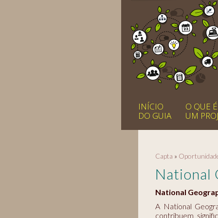
INÍCIO
O QUE É
DO GUIA
UM PRO
Capta
»
Oportunidad
National
National Geograp
A National Geogra
contribuem signif