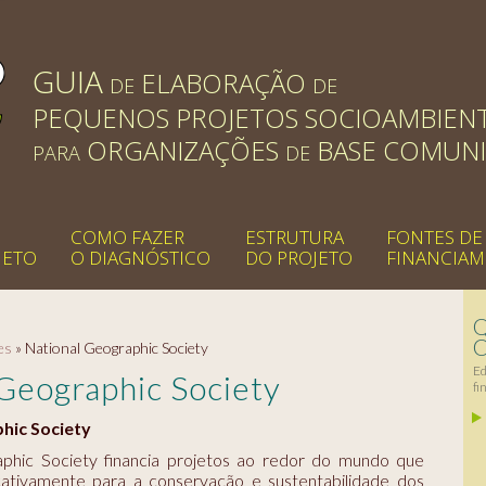
GUIA
ELABORAÇÃO
DE
DE
PEQUENOS PROJETOS SOCIOAMBIENT
ORGANIZAÇÕES
BASE COMUNI
PARA
DE
COMO FAZER
ESTRUTURA
FONTES DE
JETO
O DIAGNÓSTICO
DO PROJETO
FINANCIA
es
»
National Geographic Society
Ed
 Geographic Society
fi
hic Society
phic Society financia projetos ao redor do mundo que
icativamente para a conservação e sustentabilidade dos